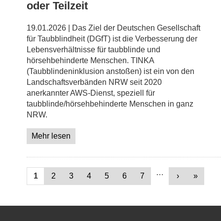
oder Teilzeit
19.01.2026 | Das Ziel der Deutschen Gesellschaft
für Taubblindheit (DGfT) ist die Verbesserung der
Lebensverhältnisse für taubblinde und
hörsehbehinderte Menschen. TINKA
(Taubblindeninklusion anstoßen) ist ein von den
Landschaftsverbänden NRW seit 2020
anerkannter AWS-Dienst, speziell für
taubblinde/hörsehbehinderte Menschen in ganz
NRW.
Mehr lesen
Seiten
…
1
2
3
4
5
6
7
›
»