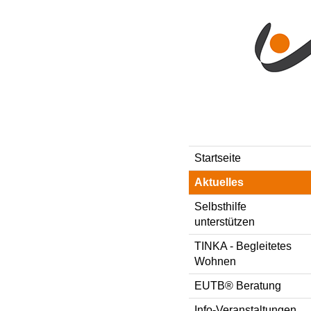
Direkt zum Inhalt
Style-Switcher
Startseite
Aktuelles
Selbsthilfe
unterstützen
TINKA - Begleitetes
Wohnen
EUTB® Beratung
Info-Veranstaltungen