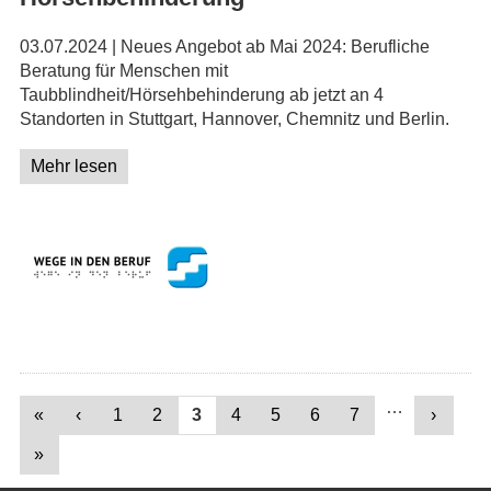
03.07.2024 | Neues Angebot ab Mai 2024: Berufliche
Beratung für Menschen mit
Taubblindheit/Hörsehbehinderung ab jetzt an 4
Standorten in Stuttgart, Hannover, Chemnitz und Berlin.
Mehr lesen
Seiten
…
«
‹
1
2
3
4
5
6
7
›
»