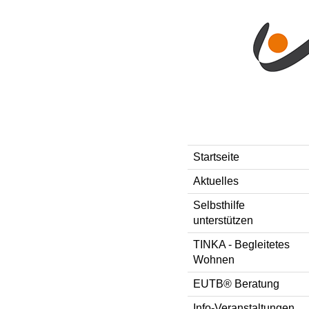
Direkt zum Inhalt
Style-Switcher
Startseite
Aktuelles
Selbsthilfe
unterstützen
TINKA - Begleitetes
Wohnen
EUTB® Beratung
Info-Veranstaltungen