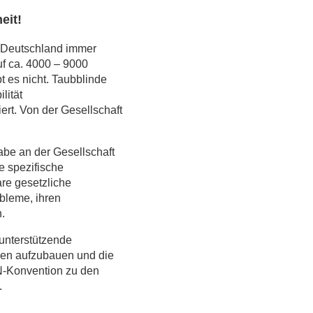
eit!
 in Deutschland immer
f ca. 4000 – 9000
 es nicht. Taubblinde
lität
rt. Von der Gesellschaft
abe an der Gesellschaft
e spezifische
are gesetzliche
bleme, ihren
.
 unterstützende
hen aufzubauen und die
N-Konvention zu den
.