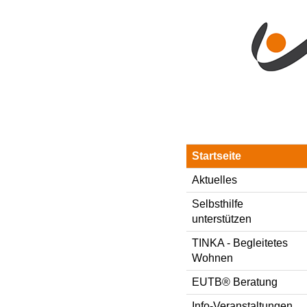
Direkt zum Inhalt
Style-Switcher
Startseite
Aktuelles
Selbsthilfe
unterstützen
TINKA - Begleitetes
Wohnen
EUTB® Beratung
Info-Veranstaltungen