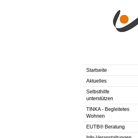
Direkt zum Inhalt
Style-Switcher
Startseite
Aktuelles
Selbsthilfe
unterstützen
TINKA - Begleitetes
Wohnen
EUTB® Beratung
Info-Veranstaltungen