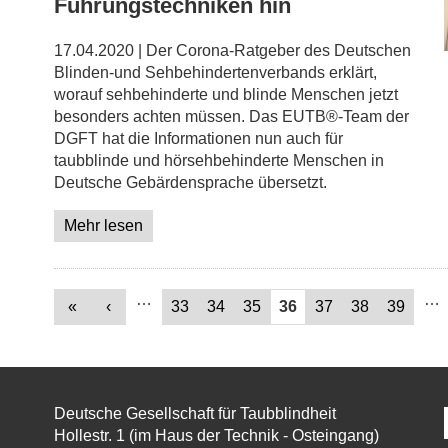
Führungstechniken hin
17.04.2020 | Der Corona-Ratgeber des Deutschen
Blinden-und Sehbehindertenverbands erklärt,
worauf sehbehinderte und blinde Menschen jetzt
besonders achten müssen. Das EUTB®-Team der
DGFT hat die Informationen nun auch für
taubblinde und hörsehbehinderte Menschen in
Deutsche Gebärdensprache übersetzt.
Mehr lesen
Seiten
…
…
«
‹
33
34
35
36
37
38
39
Deutsche Gesellschaft für Taubblindheit
Hollestr. 1 (im Haus der Technik - Osteingang)