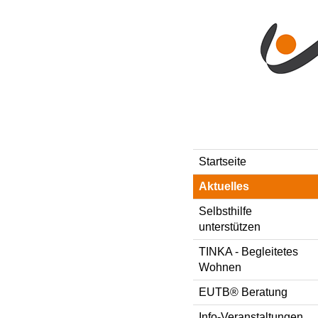
Direkt zum Inhalt
Style-Switcher
Startseite
Aktuelles
Selbsthilfe
unterstützen
TINKA - Begleitetes
Wohnen
EUTB® Beratung
Info-Veranstaltungen