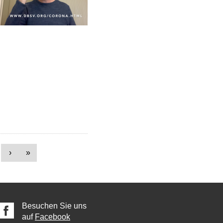
›
»
Besuchen Sie uns
auf
Facebook